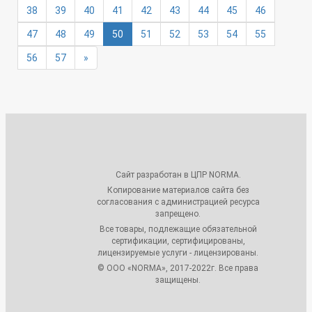
38
39
40
41
42
43
44
45
46
(текущая)
47
48
49
50
51
52
53
54
55
56
57
»
Сайт разработан в ЦПР NORMA.
Копирование материалов сайта без
согласования с администрацией ресурса
запрещено.
Все товары, подлежащие обязательной
сертификации, сертифицированы,
лицензируемые услуги - лицензированы.
© ООО «NORMA», 2017-2022г. Все права
защищены.