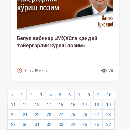
Бепул вебинар «МҲХСга қандай
тайёргарлик кўриш лозим»
78
1 час 40 минут
«
1
2
3
4
5
6
7
8
9
10
11
12
13
14
15
16
17
18
19
20
21
22
23
24
25
26
27
28
29
30
31
32
33
34
35
36
37