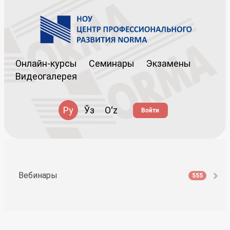
Онлайн-курсы
Семинары
Экзамены
Видеогалерея
Ру
Ўз
Oʻz
Войти
Вебинары
555