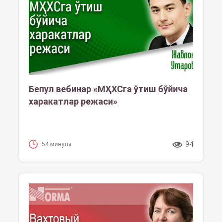
Бепул вебинар «МҲХСга ўтиш бўйича
харакатлар режаси»
94
54 минуты