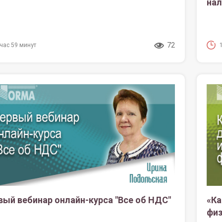
нал
72
 час 59 минут
вый вебинар онлайн-курса "Все об НДС"
«Ка
физ