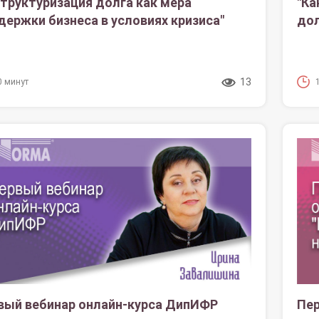
структуризация долга как мера
"Ка
держки бизнеса в условиях кризиса"
дол
13
0 минут
вый вебинар онлайн-курса ДипИФР
Пер