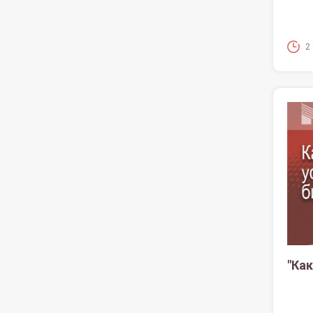
2
"Ка