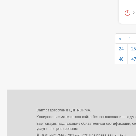
2
«
1
24
25
46
47
Сайт разработан в ЦПР NORMA.
Копирование материалов сайта без согласования с адми
Все товары, подлежащие обязательной сертификации, с
услуги - лицензированы.
© ООО «NORMA», 2017-2022г. Все права защищены.