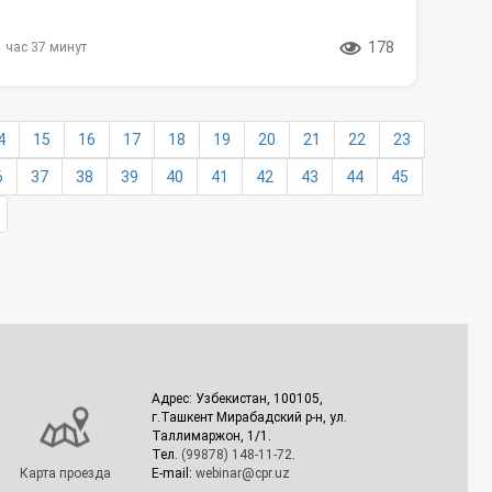
178
1 час 37 минут
4
15
16
17
18
19
20
21
22
23
6
37
38
39
40
41
42
43
44
45
Адрес: Узбекистан, 100105,
г.Ташкент Мирабадский р-н, ул.
Таллимаржон, 1/1.
Тел.
(99878) 148-11-72
.
Карта проезда
E-mail:
webinar@cpr.uz