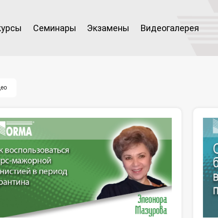
курсы
Семинары
Экзамены
Видеогалерея
ео