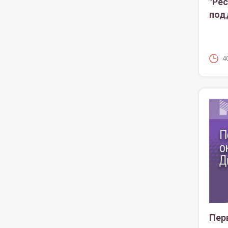
"Ре
под
4
Пер