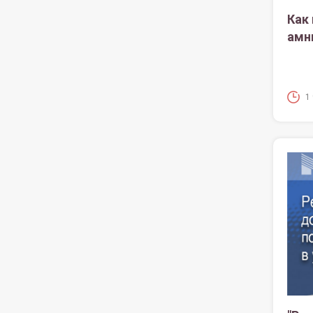
Как
амн
1