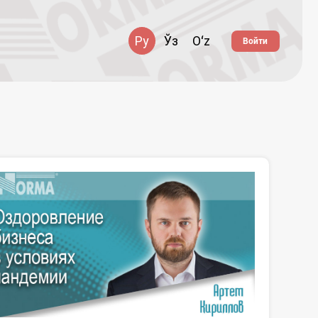
Ру
Ўз
Oʻz
Войти