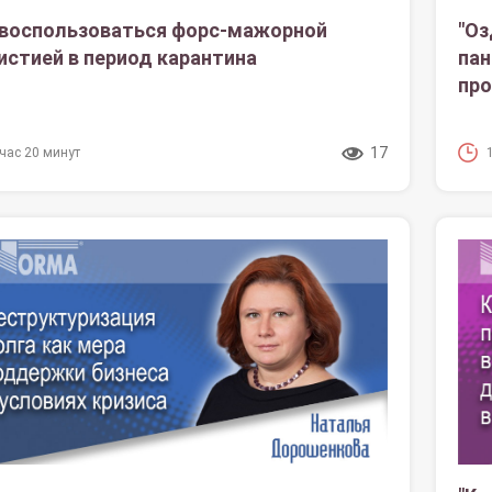
 воспользоваться форс-мажорной
"Оз
истией в период карантина
пан
про
17
 час 20 минут