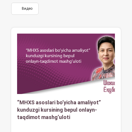
Видео
“MHXS asoslari boʼyicha amaliyot”
kunduzgi kursining bepul onlayn-
taqdimot mashgʼuloti