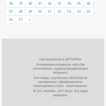
38
39
40
41
42
43
44
45
46
47
48
49
50
51
52
53
54
55
56
57
»
Сайт разработан в ЦПР NORMA.
Копирование материалов сайта без
согласования с администрацией ресурса
запрещено.
Все товары, подлежащие обязательной
сертификации, сертифицированы,
лицензируемые услуги - лицензированы.
© ООО «NORMA», 2017-2022г. Все права
защищены.