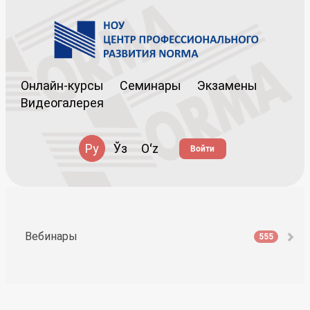
Онлайн-курсы
Семинары
Экзамены
Видеогалерея
Ру
Ўз
Oʻz
Войти
Вебинары
555