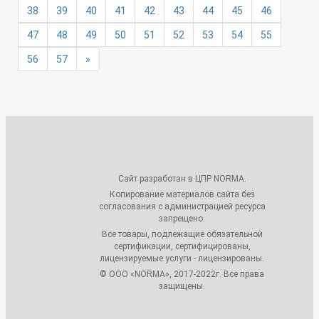
38
39
40
41
42
43
44
45
46
47
48
49
50
51
52
53
54
55
56
57
»
Сайт разработан в ЦПР NORMA.
Копирование материалов сайта без
согласования с администрацией ресурса
запрещено.
Все товары, подлежащие обязательной
сертификации, сертифицированы,
лицензируемые услуги - лицензированы.
© ООО «NORMA», 2017-2022г. Все права
защищены.