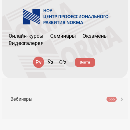
Онлайн-курсы
Семинары
Экзамены
Видеогалерея
Ру
Ўз
Oʻz
Войти
Вебинары
555