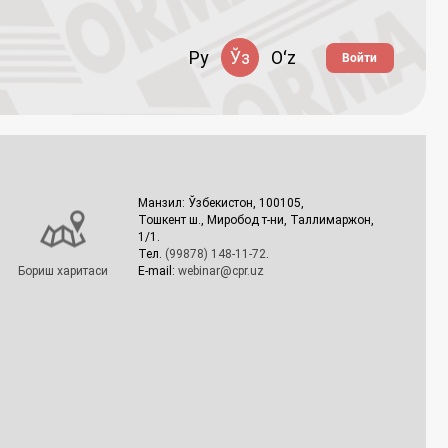
Ру
Ўз
Oʻz
Войти
Манзил: Ўзбекистон, 100105,
Тошкент ш., Миробод т-ни, Таллимаржон,
1/1.
Тел.
(99878) 148-11-72
.
Бориш харитаси
E-mail:
webinar@cpr.uz