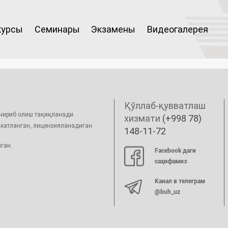
курсы
Семинары
Экзамены
Видеогалерея
Қўллаб-қувватлаш
ўчириб олиш тақиқланади.
хизмати
(+998 78)
икатланган, лицензияланадиган
148-11-72
ган.
Facebook даги
саҳифамиз
Канал в телеграм
@buh_uz