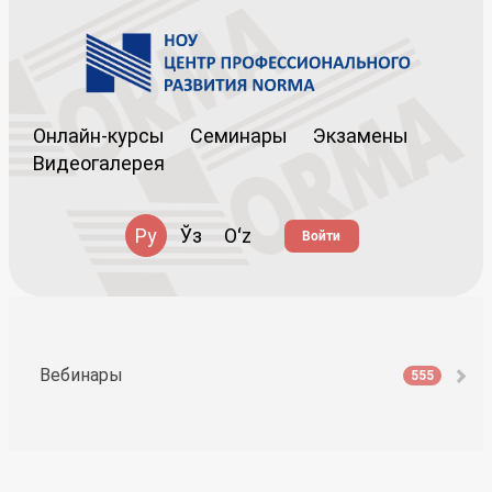
Онлайн-курсы
Семинары
Экзамены
Видеогалерея
Ру
Ўз
Oʻz
Войти
Вебинары
555