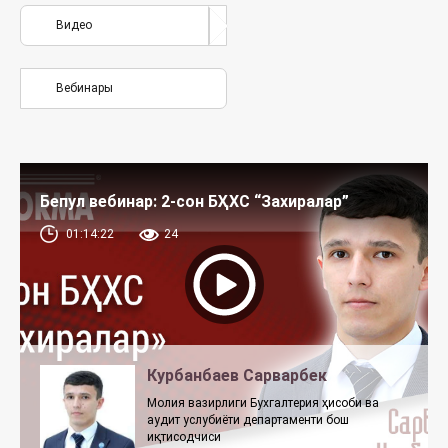
Видео
Вебинары
Бепул вебинар: 2-сон БҲХС “Захиралар”
01:14:22
24
Курбанбаев Сарварбек
Молия вазирлиги Бухгалтерия ҳисоби ва
аудит услубиёти департаменти бош
иқтисодчиси