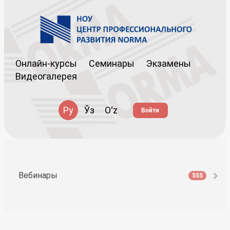
Онлайн-курсы
Семинары
Экзамены
Видеогалерея
Ру
Ўз
Oʻz
Войти
Вебинары
555