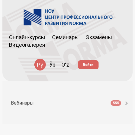
Онлайн-курсы
Семинары
Экзамены
Видеогалерея
Ру
Ўз
Oʻz
Войти
Вебинары
555