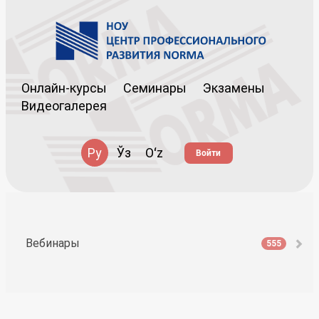
Онлайн-курсы
Семинары
Экзамены
Видеогалерея
Ру
Ўз
Oʻz
Войти
Вебинары
555