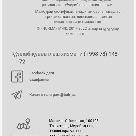
розилигисиз кўчириб олиш тақиқланади.
Мажбурий сертификатланадиган барча товарлар
сертификатланган, лицензияланадиган
хизматлар лицензияланган.
© «NORMA» МЧЖ, 2017-2022 й. Барча ҳуқуқлар
ҳимояланган.
Қўллаб-қувватлаш хизмати
(+998 78) 148-
11-72
Facebook даги
саҳифамиз
Канал в телеграм @buh_uz
Манзил: Ўзбекистон, 100105,
Тошкент ш., Миробод т-ни,
Таллимаржон, 1/1.