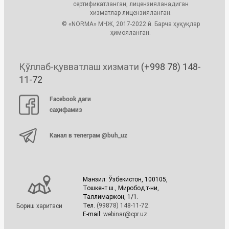
сертификатланган, лицензияланадиган
хизматлар лицензияланган.
© «NORMA» МЧЖ, 2017-2022 й. Барча ҳуқуқлар
ҳимояланган.
Қўллаб-қувватлаш хизмати
(+998 78) 148-
11-72
Facebook даги
саҳифамиз
Канал в телеграм @buh_uz
Манзил: Ўзбекистон, 100105,
Тошкент ш., Миробод т-ни,
Таллимаржон, 1/1.
Тел.
(99878) 148-11-72
.
Бориш харитаси
E-mail:
webinar@cpr.uz