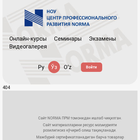
Онлайн-курсы
Семинары
Экзамены
Видеогалерея
Ру
Ўз
Oʻz
Войти
404
Сайт NORMA ПРМ томонидан ишлаб чиқилган.
Сайт материалларини ресурс маъмурияти
розилигисиз кўчириб олиш тақиқланади.
Мажбурий сертификатланадиган барча товарлар