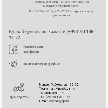
сертификатланган, лицензияланадиган
хизматлар лицензияланган.
© «NORMA» МЧЖ, 2017-2022 й. Барча ҳуқуқлар
ҳимояланган.
Қўллаб-қувватлаш хизмати
(+998 78) 148-
11-72
Facebook даги
саҳифамиз
Канал в телеграм @buh_uz
Манзил: Ўзбекистон, 100105,
Тошкент ш., Миробод т-ни,
Таллимаржон, 1/1.
Тел.
(99878) 148-11-72
.
Бориш харитаси
E-mail:
webinar@cpr.uz