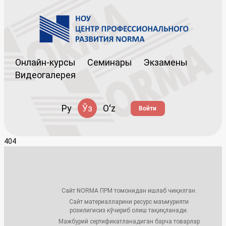
Онлайн-курсы
Семинары
Экзамены
Видеогалерея
Ру
Ўз
Oʻz
Войти
404
Сайт NORMA ПРМ томонидан ишлаб чиқилган.
Сайт материалларини ресурс маъмурияти
розилигисиз кўчириб олиш тақиқланади.
Мажбурий сертификатланадиган барча товарлар