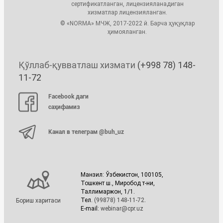
сертификатланган, лицензияланадиган
хизматлар лицензияланган.
© «NORMA» МЧЖ, 2017-2022 й. Барча ҳуқуқлар
ҳимояланган.
Қўллаб-қувватлаш хизмати
(+998 78) 148-
11-72
Facebook даги
саҳифамиз
Канал в телеграм @buh_uz
Манзил: Ўзбекистон, 100105,
Тошкент ш., Миробод т-ни,
Таллимаржон, 1/1.
Тел.
(99878) 148-11-72
.
Бориш харитаси
E-mail:
webinar@cpr.uz