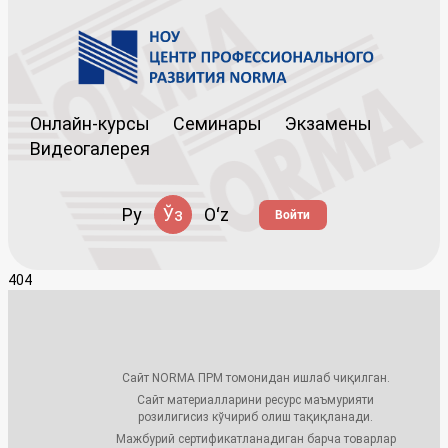
Онлайн-курсы
Семинары
Экзамены
Видеогалерея
Ру
Ўз
Oʻz
Войти
404
Сайт NORMA ПРМ томонидан ишлаб чиқилган.
Сайт материалларини ресурс маъмурияти
розилигисиз кўчириб олиш тақиқланади.
Мажбурий сертификатланадиган барча товарлар