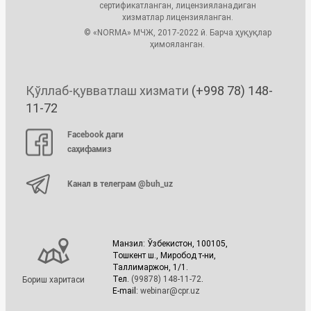
сертификатланган, лицензияланадиган
хизматлар лицензияланган.
© «NORMA» МЧЖ, 2017-2022 й. Барча ҳуқуқлар
ҳимояланган.
Қўллаб-қувватлаш хизмати
(+998 78) 148-
11-72
Facebook даги
саҳифамиз
Канал в телеграм @buh_uz
Манзил: Ўзбекистон, 100105,
Тошкент ш., Миробод т-ни,
Таллимаржон, 1/1.
Тел.
(99878) 148-11-72
.
Бориш харитаси
E-mail:
webinar@cpr.uz