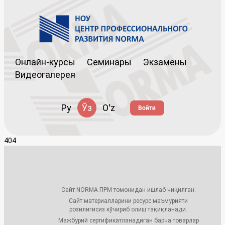
Онлайн-курсы
Семинары
Экзамены
Видеогалерея
Ру
Ўз
Oʻz
Войти
404
Сайт NORMA ПРМ томонидан ишлаб чиқилган.
Сайт материалларини ресурс маъмурияти
розилигисиз кўчириб олиш тақиқланади.
Мажбурий сертификатланадиган барча товарлар