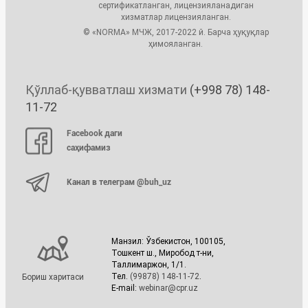
сертификатланган, лицензияланадиган
хизматлар лицензияланган.
© «NORMA» МЧЖ, 2017-2022 й. Барча ҳуқуқлар
ҳимояланган.
Қўллаб-қувватлаш хизмати
(+998 78) 148-
11-72
Facebook даги
саҳифамиз
Канал в телеграм @buh_uz
Манзил: Ўзбекистон, 100105,
Тошкент ш., Миробод т-ни,
Таллимаржон, 1/1.
Тел.
(99878) 148-11-72
.
Бориш харитаси
E-mail:
webinar@cpr.uz