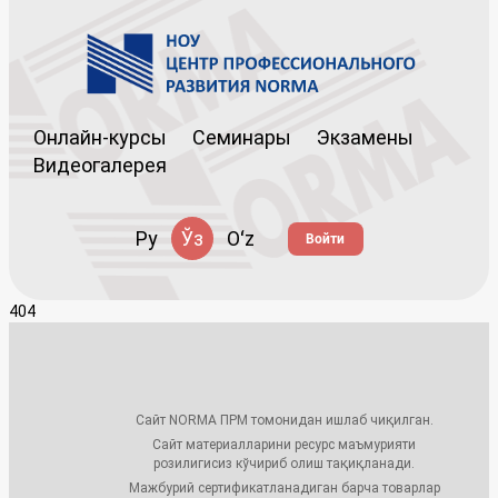
Онлайн-курсы
Семинары
Экзамены
Видеогалерея
Ру
Ўз
Oʻz
Войти
404
Сайт NORMA ПРМ томонидан ишлаб чиқилган.
Сайт материалларини ресурс маъмурияти
розилигисиз кўчириб олиш тақиқланади.
Мажбурий сертификатланадиган барча товарлар