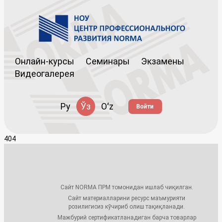
Онлайн-курсы
Семинары
Экзамены
Видеогалерея
Ру
Ўз
Oʻz
Войти
404
Сайт NORMA ПРМ томонидан ишлаб чиқилган.
Сайт материалларини ресурс маъмурияти
розилигисиз кўчириб олиш тақиқланади.
Мажбурий сертификатланадиган барча товарлар