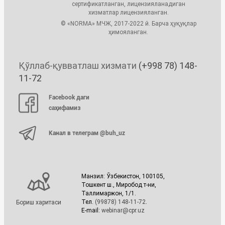
сертификатланган, лицензияланадиган
хизматлар лицензияланган.
© «NORMA» МЧЖ, 2017-2022 й. Барча ҳуқуқлар
ҳимояланган.
Қўллаб-қувватлаш хизмати
(+998 78) 148-
11-72
Facebook даги
саҳифамиз
Канал в телеграм @buh_uz
Манзил: Ўзбекистон, 100105,
Тошкент ш., Миробод т-ни,
Таллимаржон, 1/1.
Тел.
(99878) 148-11-72
.
Бориш харитаси
E-mail:
webinar@cpr.uz