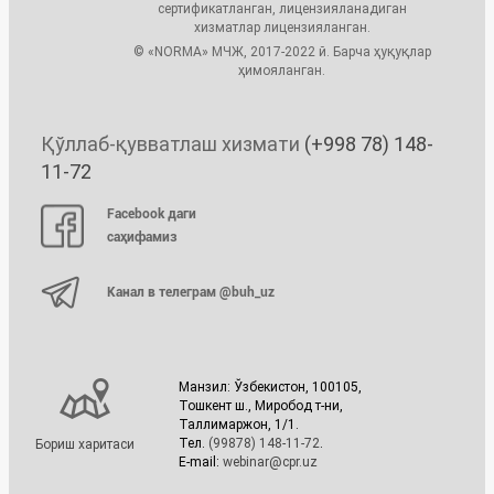
сертификатланган, лицензияланадиган
хизматлар лицензияланган.
© «NORMA» МЧЖ, 2017-2022 й. Барча ҳуқуқлар
ҳимояланган.
Қўллаб-қувватлаш хизмати
(+998 78) 148-
11-72
Facebook даги
саҳифамиз
Канал в телеграм @buh_uz
Манзил: Ўзбекистон, 100105,
Тошкент ш., Миробод т-ни,
Таллимаржон, 1/1.
Тел.
(99878) 148-11-72
.
Бориш харитаси
E-mail:
webinar@cpr.uz