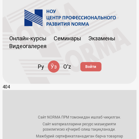
Онлайн-курсы
Семинары
Экзамены
Видеогалерея
Ру
Ўз
Oʻz
Войти
404
Сайт NORMA ПРМ томонидан ишлаб чиқилган.
Сайт материалларини ресурс маъмурияти
розилигисиз кўчириб олиш тақиқланади.
Мажбурий сертификатланадиган барча товарлар