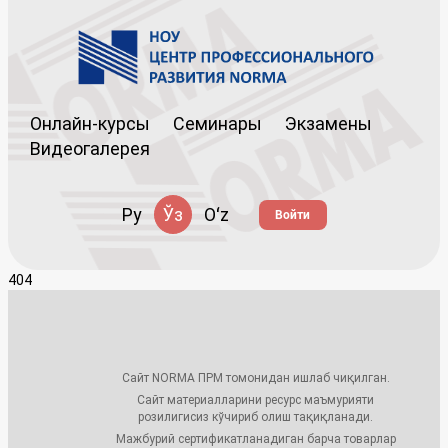
Онлайн-курсы
Семинары
Экзамены
Видеогалерея
Ру
Ўз
Oʻz
Войти
404
Сайт NORMA ПРМ томонидан ишлаб чиқилган.
Сайт материалларини ресурс маъмурияти
розилигисиз кўчириб олиш тақиқланади.
Мажбурий сертификатланадиган барча товарлар