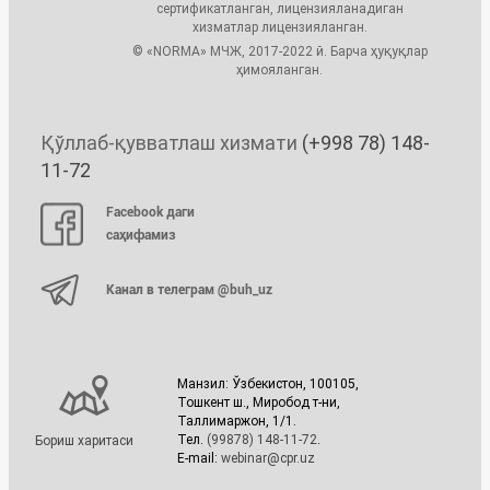
сертификатланган, лицензияланадиган
хизматлар лицензияланган.
© «NORMA» МЧЖ, 2017-2022 й. Барча ҳуқуқлар
ҳимояланган.
Қўллаб-қувватлаш хизмати
(+998 78) 148-
11-72
Facebook даги
саҳифамиз
Канал в телеграм @buh_uz
Манзил: Ўзбекистон, 100105,
Тошкент ш., Миробод т-ни,
Таллимаржон, 1/1.
Тел.
(99878) 148-11-72
.
Бориш харитаси
E-mail:
webinar@cpr.uz