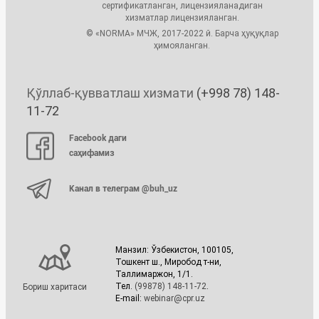
сертификатланган, лицензияланадиган
хизматлар лицензияланган.
© «NORMA» МЧЖ, 2017-2022 й. Барча ҳуқуқлар
ҳимояланган.
Қўллаб-қувватлаш хизмати
(+998 78) 148-
11-72
Facebook даги
саҳифамиз
Канал в телеграм @buh_uz
Манзил: Ўзбекистон, 100105,
Тошкент ш., Миробод т-ни,
Таллимаржон, 1/1.
Тел.
(99878) 148-11-72
.
Бориш харитаси
E-mail:
webinar@cpr.uz