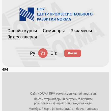
Онлайн-курсы
Семинары
Экзамены
Видеогалерея
Ру
Ўз
Oʻz
Войти
404
Сайт NORMA ПРМ томонидан ишлаб чиқилган.
Сайт материалларини ресурс маъмурияти
розилигисиз кўчириб олиш тақиқланади.
Мажбурий сертификатланадиган барча товарлар