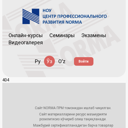
Онлайн-курсы
Семинары
Экзамены
Видеогалерея
Ру
Ўз
Oʻz
Войти
404
Сайт NORMA ПРМ томонидан ишлаб чиқилган.
Сайт материалларини ресурс маъмурияти
розилигисиз кўчириб олиш тақиқланади.
Мажбурий сертификатланадиган барча товарлар