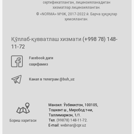
сертификатланган, лицензияланадиган
хизматлар лицензияланган.
© «NORMA» МЧЖ, 2017-2022 й. Барча ҳуқуқлар
ҳимояланган.
Қўллаб-қувватлаш хизмати
(+998 78) 148-
11-72
Facebook даги
саҳифамиз
Канал в телеграм @buh_uz
Манзил: Ўзбекистон, 100105,
Тошкент ш., Миробод т-ни,
Таллимаржон, 1/1.
Тел.
(99878) 148-11-72
.
Бориш харитаси
E-mail:
webinar@cpr.uz