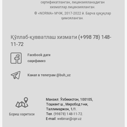
сертификатланган, лицензияланадиган
хизматлар лицензияланган.
© «NORMA» МЧЖ, 2017-2022 й. Барча ҳуқуқлар
ҳимояланган.
Қўллаб-қувватлаш хизмати
(+998 78) 148-
11-72
Facebook даги
саҳифамиз
Канал в телеграм @buh_uz
Манзил: Ўзбекистон, 100105,
Тошкент ш., Миробод т-ни,
Таллимаржон, 1/1.
Тел.
(99878) 148-11-72
.
Бориш харитаси
E-mail:
webinar@cpr.uz