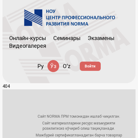
Онлайн-курсы
Семинары
Экзамены
Видеогалерея
Ру
Ўз
Oʻz
Войти
404
Сайт NORMA ПРМ томонидан ишлаб чиқилган.
Сайт материалларини ресурс маъмурияти
розилигисиз кўчириб олиш тақиқланади.
Мажбурий сертификатланадиган барча товарлар