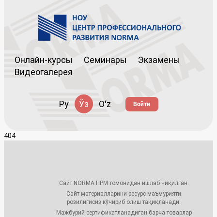
Онлайн-курсы
Семинары
Экзамены
Видеогалерея
Ру
Ўз
Oʻz
Войти
404
Сайт NORMA ПРМ томонидан ишлаб чиқилган.
Сайт материалларини ресурс маъмурияти
розилигисиз кўчириб олиш тақиқланади.
Мажбурий сертификатланадиган барча товарлар