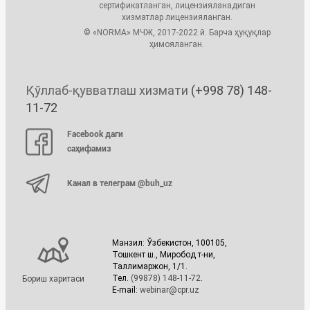
сертификатланган, лицензияланадиган
хизматлар лицензияланган.
© «NORMA» МЧЖ, 2017-2022 й. Барча ҳуқуқлар
ҳимояланган.
Қўллаб-қувватлаш хизмати
(+998 78) 148-
11-72
Facebook даги
саҳифамиз
Канал в телеграм @buh_uz
Манзил: Ўзбекистон, 100105,
Тошкент ш., Миробод т-ни,
Таллимаржон, 1/1.
Тел.
(99878) 148-11-72
.
Бориш харитаси
E-mail:
webinar@cpr.uz