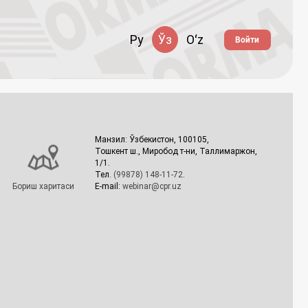
Ру
Ўз
Oʻz
Войти
Манзил: Ўзбекистон, 100105,
Тошкент ш., Миробод т-ни, Таллимаржон,
1/1.
Тел.
(99878) 148-11-72
.
Бориш харитаси
E-mail:
webinar@cpr.uz