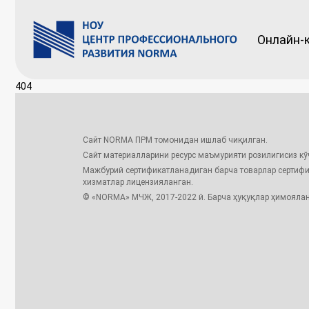
Онлайн-
404
Сайт NORMA ПРМ томонидан ишлаб чиқилган.
Сайт материалларини ресурс маъмурияти розилигисиз к
Мажбурий сертификатланадиган барча товарлар сертиф
хизматлар лицензияланган.
© «NORMA» МЧЖ, 2017-2022 й. Барча ҳуқуқлар ҳимоялан