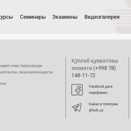
курсы
Семинары
Экзамены
Видеогалерея
Қўллаб-қувватлаш
ўчириб олиш тақиқланади.
хизмати
(+998 78)
икатланган, лицензияланадиган
148-11-72
ган.
Facebook даги
саҳифамиз
Канал в телеграм
@buh_uz