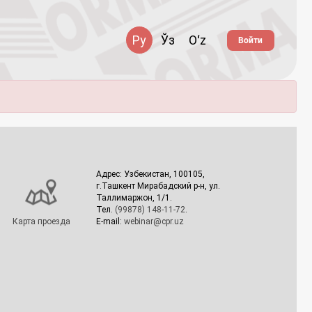
Ру
Ўз
Oʻz
Войти
Адрес: Узбекистан, 100105,
г.Ташкент Мирабадский р-н, ул.
Таллимаржон, 1/1.
Тел.
(99878) 148-11-72
.
Карта проезда
E-mail:
webinar@cpr.uz