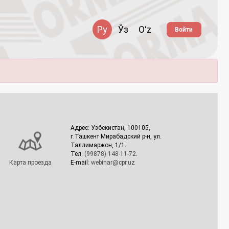
Ру
Ўз
Oʻz
Войти
Адрес: Узбекистан, 100105,
г.Ташкент Мирабадский р-н, ул.
Таллимаржон, 1/1.
Тел.
(99878) 148-11-72
.
Карта проезда
E-mail:
webinar@cpr.uz