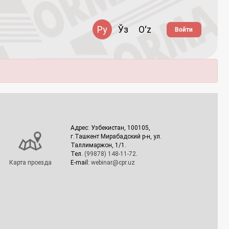
Ру
Ўз
Oʻz
Войти
Адрес: Узбекистан, 100105,
г.Ташкент Мирабадский р-н, ул.
Таллимаржон, 1/1.
Тел.
(99878) 148-11-72
.
Карта проезда
E-mail:
webinar@cpr.uz