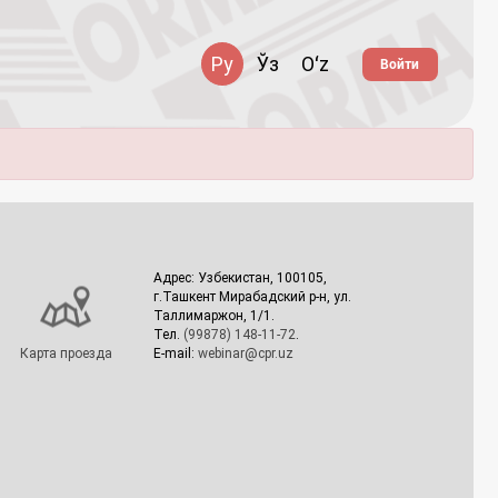
Ру
Ўз
Oʻz
Войти
Адрес: Узбекистан, 100105,
г.Ташкент Мирабадский р-н, ул.
Таллимаржон, 1/1.
Тел.
(99878) 148-11-72
.
Карта проезда
E-mail:
webinar@cpr.uz