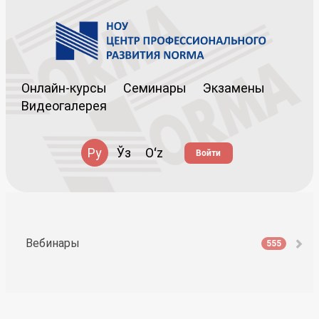
Онлайн-курсы
Семинары
Экзамены
Видеогалерея
Ру
Ўз
Oʻz
Войти
Вебинары
555