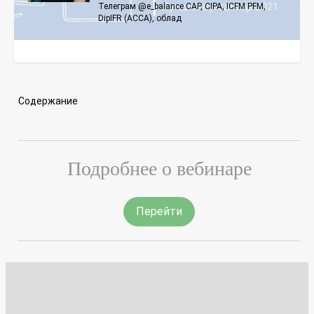
Телеграм @e_balance CAP, CIPA, ICFM PFM,
DipIFR (ACCA), облад
Содержание
Подробнее о вебинаре
Перейти