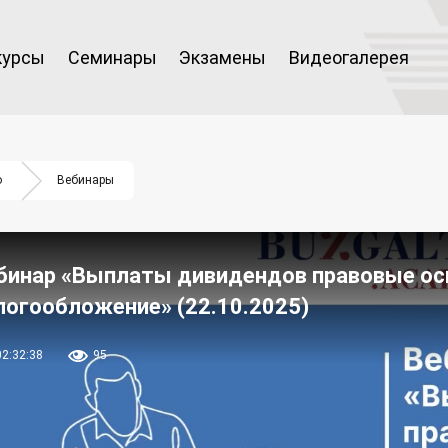
курсы
Семинары
Экзамены
Видеогалерея
о
Вебинары
бинар «Выплаты дивидендов правовые осн
логообложение» (22.10.2025)
02:32:38
95