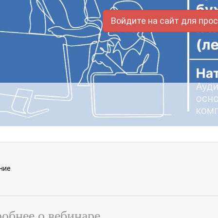
Войдите на сайт для про
ние
обнее о вебинаре