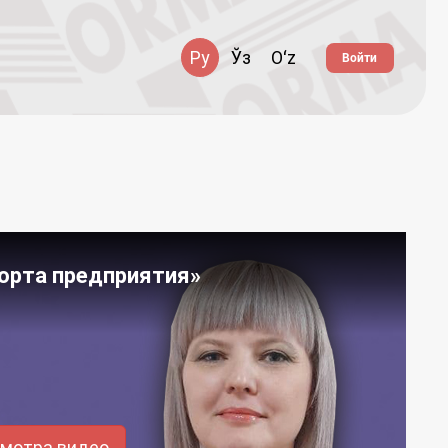
Ру
Ўз
Oʻz
Войти
порта предприятия»
смотра видео