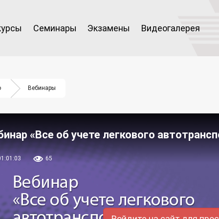
курсы
Семинары
Экзамены
Видеогалерея
о
Вебинары
бинар «Все об учете легкового автотранс
01:01:03
65
Войдите на сайт для про