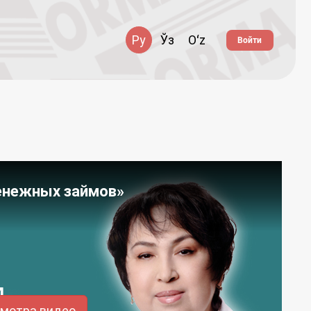
Ру
Ўз
Oʻz
Войти
денежных займов»
смотра видео