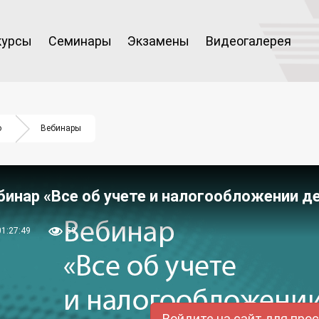
курсы
Семинары
Экзамены
Видеогалерея
о
Вебинары
бинар «Все об учете и налогообложении 
01:27:49
59
Войдите на сайт для про