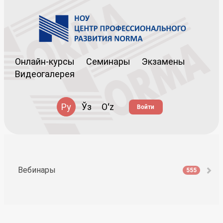
Онлайн-курсы
Семинары
Экзамены
Видеогалерея
Ру
Ўз
Oʻz
Войти
Вебинары
555