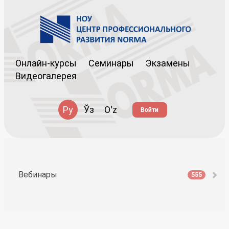
Онлайн-курсы
Семинары
Экзамены
Видеогалерея
Ру
Ўз
Oʻz
Войти
Вебинары
555