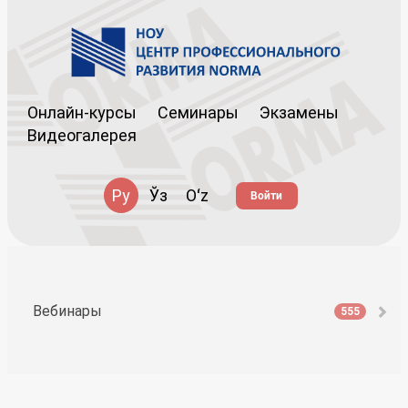
Онлайн-курсы
Семинары
Экзамены
Видеогалерея
Ру
Ўз
Oʻz
Войти
Вебинары
555