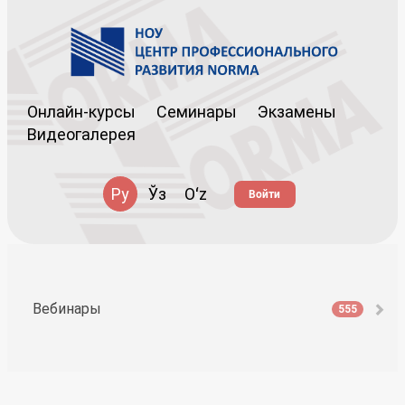
Онлайн-курсы
Семинары
Экзамены
Видеогалерея
Ру
Ўз
Oʻz
Войти
Вебинары
555