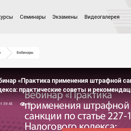
курсы
Семинары
Экзамены
Видеогалерея
о
Вебинары
бинар «Практика применения штрафной сан
декса: практические советы и рекомендаци
01:59:45
46