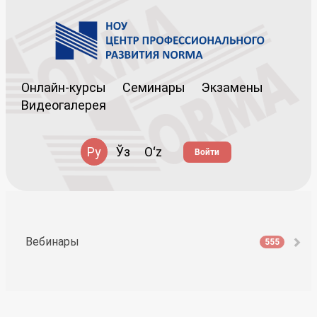
Онлайн-курсы
Семинары
Экзамены
Видеогалерея
Ру
Ўз
Oʻz
Войти
Вебинары
555