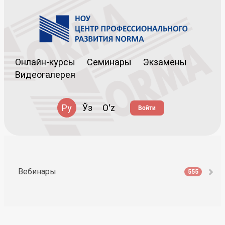
Онлайн-курсы
Семинары
Экзамены
Видеогалерея
Ру
Ўз
Oʻz
Войти
Вебинары
555