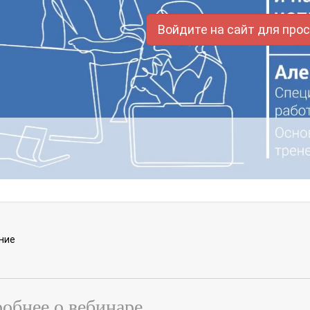
Войдите на сайт для про
ние
обнее о вебинаре