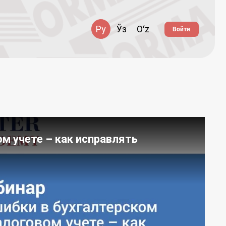
Ру
Ўз
Oʻz
Войти
м учете – как исправлять