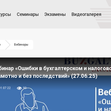
курсы
Семинары
Экзамены
Видеогалерея
о
Вебинары
бинар «Ошибки в бухгалтерском и налогово
амотно и без последствий» (27.06.25)
01:07:22
90