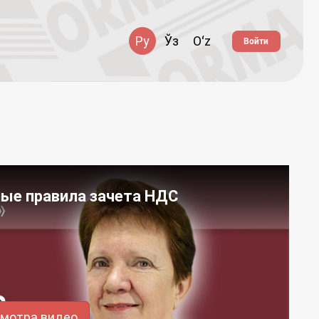
Ру
Ўз
Oʻz
Войти
ные правила зачета НДС
смотра видео