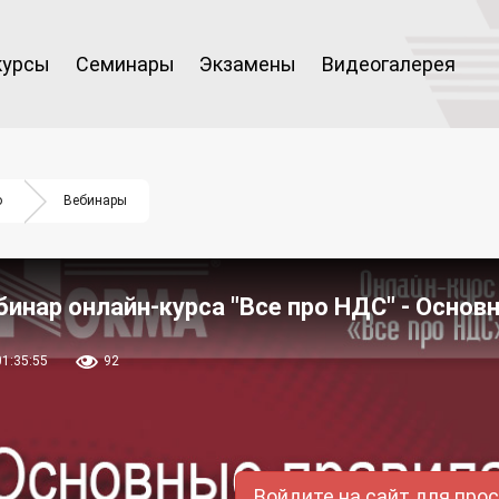
курсы
Семинары
Экзамены
Видеогалерея
о
Вебинары
бинар онлайн-курса "Все про НДС" - Основ
01:35:55
92
Войдите на сайт для про