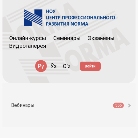
Онлайн-курсы
Семинары
Экзамены
Видеогалерея
Ру
Ўз
Oʻz
Войти
Вебинары
555