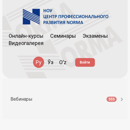
Онлайн-курсы
Семинары
Экзамены
Видеогалерея
Ру
Ўз
Oʻz
Войти
Вебинары
555