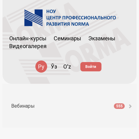
Онлайн-курсы
Семинары
Экзамены
Видеогалерея
Ру
Ўз
Oʻz
Войти
Вебинары
555