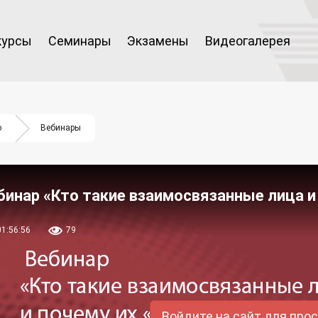
курсы
Семинары
Экзамены
Видеогалерея
о
Вебинары
бинар «Кто такие взаимосвязанные лица и
01:56:56
79
Войдите на сайт для про