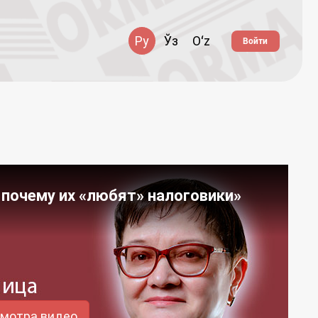
Ру
Ўз
Oʻz
Войти
 почему их «любят» налоговики»
смотра видео