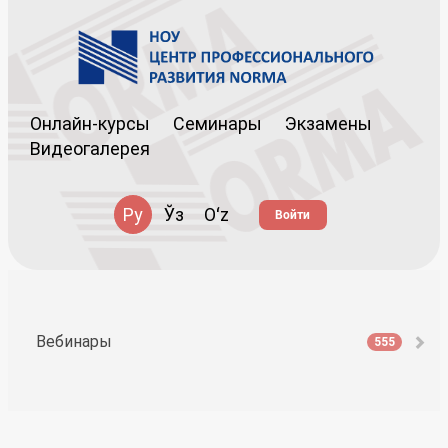
Онлайн-курсы
Семинары
Экзамены
Видеогалерея
Ру
Ўз
Oʻz
Войти
Вебинары
555