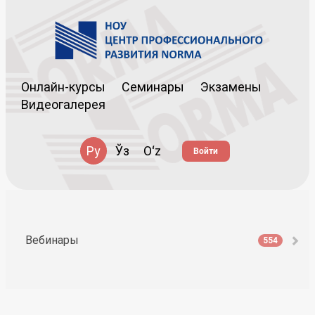
Онлайн-курсы
Семинары
Экзамены
Видеогалерея
Ру
Ўз
Oʻz
Войти
Вебинары
554