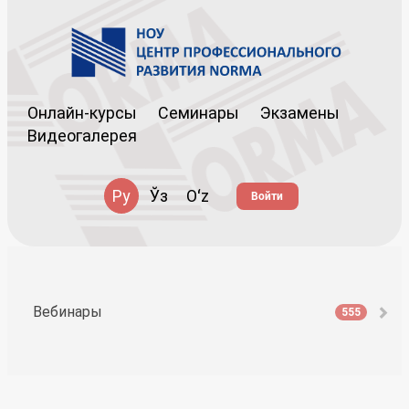
Онлайн-курсы
Семинары
Экзамены
Видеогалерея
Ру
Ўз
Oʻz
Войти
Вебинары
555