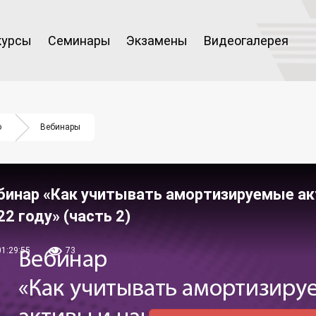
курсы
Семинары
Экзамены
Видеогалерея
о
Вебинары
бинар «Как учитывать амортизируемые ак
22 году» (часть 2)
01:29:55
73