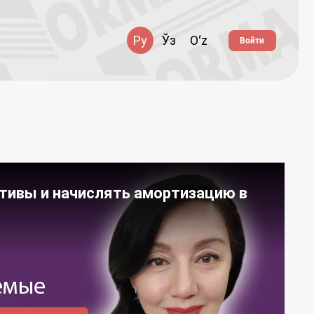
Ру
Ўз
Oʻz
Войти
тивы и начислять амортизацию в