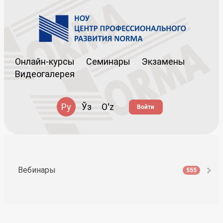
Онлайн-курсы
Семинары
Экзамены
Видеогалерея
Ру
Ўз
Oʻz
Войти
Вебинары
555