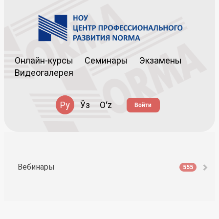
Онлайн-курсы
Семинары
Экзамены
Видеогалерея
Ру
Ўз
Oʻz
Войти
Вебинары
555